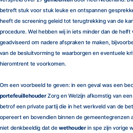
verspreid over 27
gemeenten
door heel Nederland. Di
betreft stuk voor stuk leuke en ontspannen gesprekke
heeft de screening geleid tot terugtrekking van de kan
procedure. Wel hebben wij in iets minder dan de helft
geadviseerd om nadere afspraken te maken, bijvoorbe
van de besluitvorming te waarborgen en eventuele kri
hieromtrent te voorkomen.
Om een voorbeeld te geven: in een geval was een be
portefeuillehouder
Zorg en Welzijn afkomstig van een z
betrof een private partij die in het werkveld van de be
opereert en bovendien binnen de gemeentegrenzen act
niet denkbeeldig dat de
wethouder
in spe zijn vorige 