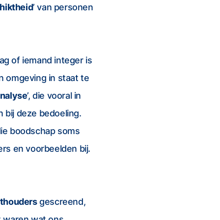
chiktheid
’ van personen
g of iemand integer is
jn omgeving in staat te
analyse
’, die vooral in
n bij deze bedoeling.
 die boodschap soms
ers en voorbeelden bij.
ethouders
gescreend,