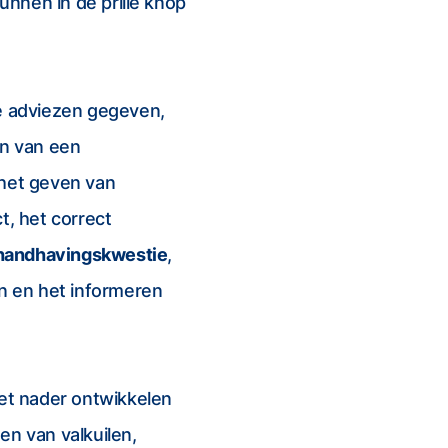
nnen in de prille knop
re adviezen gegeven,
en van een
 het geven van
t, het correct
handhavingskwestie
,
n en het informeren
et nader ontwikkelen
en van valkuilen,