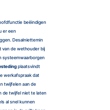
 hoofdfunctie beëindigen
u er een
eggen. Desalniettemin
it van de wethouder bij
en systeemwaarborgen
esteding
plaatsvindt
 de werkafspraak dat
 twijfelen aan de
de twijfel niet te laten
els al snel kunnen