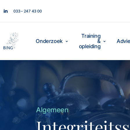
033 – 247 43 00
Training
Onderzoek
&
Advi
opleiding
Algemeen
Integriteits