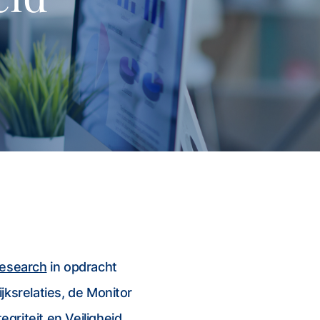
esearch
in opdracht
jksrelaties, de Monitor
egriteit en Veiligheid