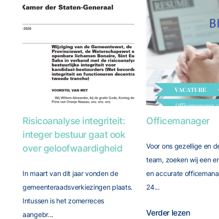
Foto van Risicoanalyse integriteit: integer bestuur gaa
Foto van Officeman
Risicoanalyse integriteit:
Officemanager
integer bestuur gaat ook
Voor ons gezellige en 
over geloofwaardigheid
team, zoeken wij een e
In maart van dit jaar vonden de
en accurate officemana
gemeenteraadsverkiezingen plaats.
24...
Intussen is het zomerreces
Verder lezen
aangebr...