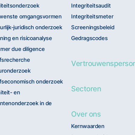
riteitsonderzoek
Integriteitsaudit
wenste omgangsvormen
Integriteitsmeter
urlijk-juridisch onderzoek
Screeningsbeleid
ning en risicoanalyse
Gedragscodes
mer due diligence
jfsrecherche
Vertrouwensperso
uronderzoek
jfseconomisch onderzoek
Sectoren
iteit- en
entenonderzoek in de
Over ons
Kernwaarden