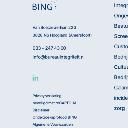
Integ
Onge
Bestu
Van Boetzelaerlaan 22G
3828 NS Hoogland (Amersfoort)
Scree
Custo
033 – 247 43 00
Bedri
info@bureauintegriteit.nl
Cultu
Bedri
Calam
Privacy verklaring
incid
beveiligd met reCAPTCHA
zorg
Disclaimer
Onderzoeksprotocol BING
Algemene Voorwaarden