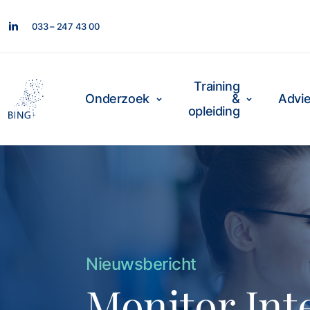
033 – 247 43 00
Training
Onderzoek
&
Advi
opleiding
Nieuwsbericht
Monitor Inte