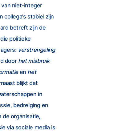
 van niet-integer
collega’s stabiel zijn
rd betreft zijn de
ie politieke
ragers:
verstrengeling
gd door
het misbruik
ormatie
en
het
rnaast blijkt dat
waterschappen in
sie, bedreiging en
 de organisatie,
ie via sociale media is