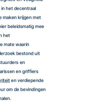
 in het decentraal
e maken krijgen met
hier beleidsmatig mee
n het
de mate waarin
derzoek bestond uit
stuurders en
issen en griffiers
riteit
en verdiepende
tuur om de bevindingen
halen.