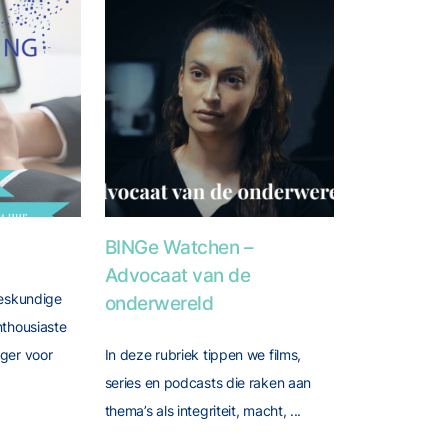
t ook over geloofwaardigheid
ager
Foto van BINGe Watchen – Advocaat van de on
BINGe Watchen –
Advocaat van de
deskundige
onderwereld
nthousiaste
ger voor
In deze rubriek tippen we films,
series en podcasts die raken aan
thema’s als integriteit, macht, ...