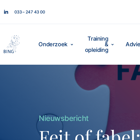
033 – 247 43 00
Training
Onderzoek
&
Advi
opleiding
Nieuwsbericht
Feit of fabe