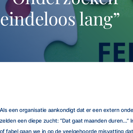
 eindeloos lang”
Als een organisatie aankondigt dat er een extern onde
zelden een diepe zucht: “Dat gaat maanden duren…” In
of fabel gaan we in op de veelgehoorde misvatting da