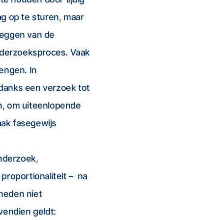
te houden door tijdig
ag op te sturen, maar
rleggen van de
onderzoeksproces. Vaak
engen. In
danks een verzoek tot
ren, om uiteenlopende
aak fasegewijs
e
nderzoek,
 proportionaliteit – na
heden niet
vendien geldt: