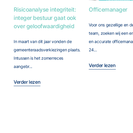
Foto van Risicoanalyse integriteit: integer bestuur gaa
Foto van Officeman
Risicoanalyse integriteit:
Officemanager
integer bestuur gaat ook
Voor ons gezellige en 
over geloofwaardigheid
team, zoeken wij een e
In maart van dit jaar vonden de
en accurate officemana
gemeenteraadsverkiezingen plaats.
24...
Intussen is het zomerreces
Verder lezen
aangebr...
Verder lezen