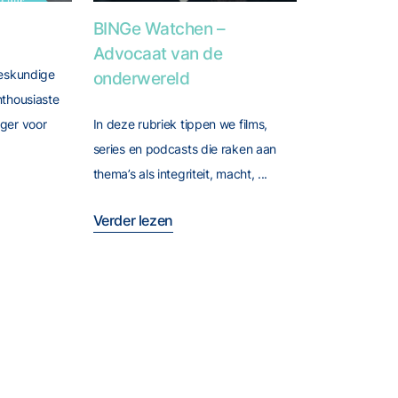
t ook over geloofwaardigheid
ager
Foto van BINGe Watchen – Advocaat van de on
BINGe Watchen –
Advocaat van de
deskundige
onderwereld
nthousiaste
ger voor
In deze rubriek tippen we films,
series en podcasts die raken aan
thema’s als integriteit, macht, ...
Verder lezen